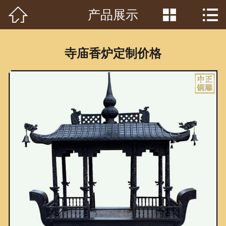



产品展示
首页

关于我们
寺庙香炉定制价格
工程案例
产品中心
客户见证
常识问答
新闻资讯
荣誉资质
泥塑鉴赏