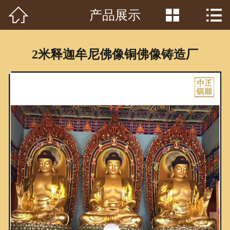



产品展示
首页

关于我们
2米释迦牟尼佛像铜佛像铸造厂
工程案例
产品中心
客户见证
常识问答
新闻资讯
荣誉资质
泥塑鉴赏