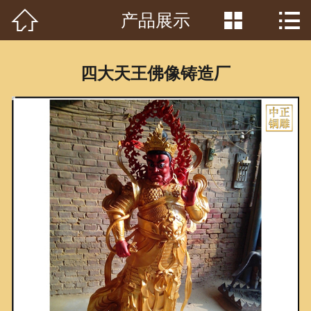



产品展示
首页

关于我们
四大天王佛像铸造厂
工程案例
产品中心
客户见证
常识问答
新闻资讯
荣誉资质
泥塑鉴赏