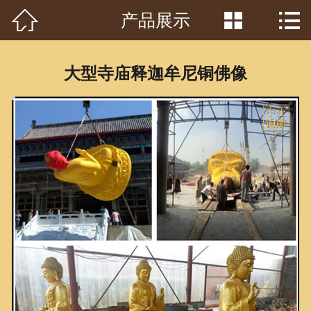



产品展示
首页

关于我们
大型寺庙释迦牟尼铜佛像
工程案例
产品中心
客户见证
常识问答
新闻资讯
荣誉资质
泥塑鉴赏