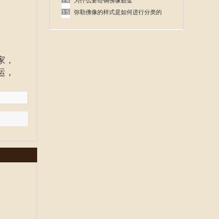
呢
为什么要给铜佛像贴金
弥勒佛像的样式是如何进行分类的
家
，
运，