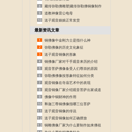
藏传弥勒佛雕塑|藏传弥勒佛铜像制作
道教神像雷公电母
送子观音娘娘正常发货
最新资讯文章
铜佛像中金刚力士是指什么神
弥勒佛像的历史文化象征
送子观音铜像的形象
铜佛像厂家对千手观音来历的介绍
观音菩萨佛像备受人们尊崇的原因
弥勒佛佛像按形象特征如何分类
观音铜像在寺庙艺术中的表现
观音铜像厂家介绍观音菩萨出家成道
的故事
佛像中铜财神的作用
释迦三尊铜佛像指哪三位菩萨
送子观音铜像的传说
送子观音铜像如何正确摆放
铜雕佛像厂家为什么要制作如来佛祖