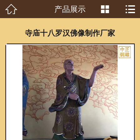



产品展示
首页

关于我们
寺庙十八罗汉佛像制作厂家
工程案例
产品中心
客户见证
常识问答
新闻资讯
荣誉资质
泥塑鉴赏