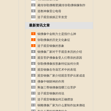
藏传弥勒佛雕塑|藏传弥勒佛铜像制作
道教神像雷公电母
送子观音娘娘正常发货
最新资讯文章
铜佛像中金刚力士是指什么神
弥勒佛像的历史文化象征
送子观音铜像的形象
铜佛像厂家对千手观音来历的介绍
观音菩萨佛像备受人们尊崇的原因
弥勒佛佛像按形象特征如何分类
观音铜像在寺庙艺术中的表现
观音铜像厂家介绍观音菩萨出家成道
的故事
佛像中铜财神的作用
释迦三尊铜佛像指哪三位菩萨
送子观音铜像的传说
送子观音铜像如何正确摆放
铜雕佛像厂家为什么要制作如来佛祖