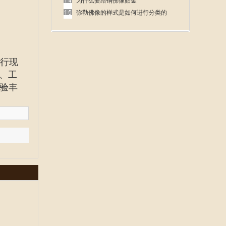
呢
为什么要给铜佛像贴金
弥勒佛像的样式是如何进行分类的
行现
、工
验丰