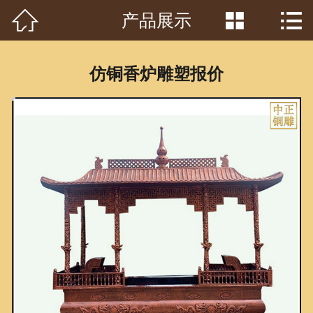



产品展示
首页

关于我们
仿铜香炉雕塑报价
工程案例
产品中心
客户见证
常识问答
新闻资讯
荣誉资质
泥塑鉴赏