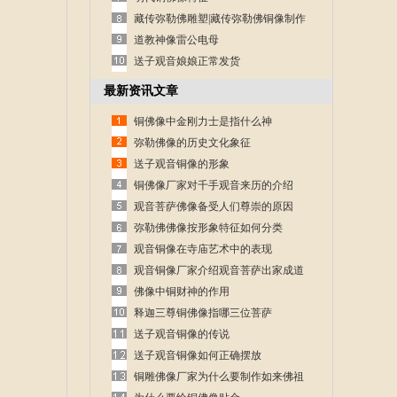
藏传弥勒佛雕塑|藏传弥勒佛铜像制作
道教神像雷公电母
送子观音娘娘正常发货
最新资讯文章
铜佛像中金刚力士是指什么神
弥勒佛像的历史文化象征
送子观音铜像的形象
铜佛像厂家对千手观音来历的介绍
观音菩萨佛像备受人们尊崇的原因
弥勒佛佛像按形象特征如何分类
观音铜像在寺庙艺术中的表现
观音铜像厂家介绍观音菩萨出家成道
的故事
佛像中铜财神的作用
释迦三尊铜佛像指哪三位菩萨
送子观音铜像的传说
送子观音铜像如何正确摆放
铜雕佛像厂家为什么要制作如来佛祖