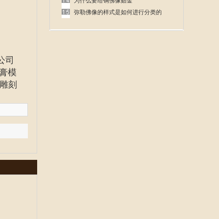
呢
为什么要给铜佛像贴金
弥勒佛像的样式是如何进行分类的
公司
膏模
雕刻