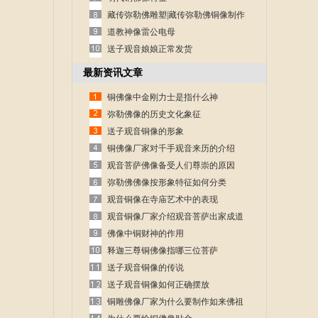
藏传弥勒佛雕塑|藏传弥勒佛铜像制作
道教神像雷公电母
送子观音娘娘正常发货
最新资讯文章
铜佛像中金刚力士是指什么神
弥勒佛像的历史文化象征
送子观音铜像的形象
铜佛像厂家对千手观音来历的介绍
观音菩萨佛像备受人们尊崇的原因
弥勒佛佛像按形象特征如何分类
观音铜像在寺庙艺术中的表现
观音铜像厂家介绍观音菩萨出家成道
的故事
佛像中铜财神的作用
释迦三尊铜佛像指哪三位菩萨
送子观音铜像的传说
送子观音铜像如何正确摆放
铜雕佛像厂家为什么要制作如来佛祖