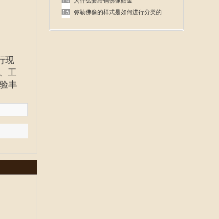
呢
为什么要给铜佛像贴金
弥勒佛像的样式是如何进行分类的
行现
、工
验丰