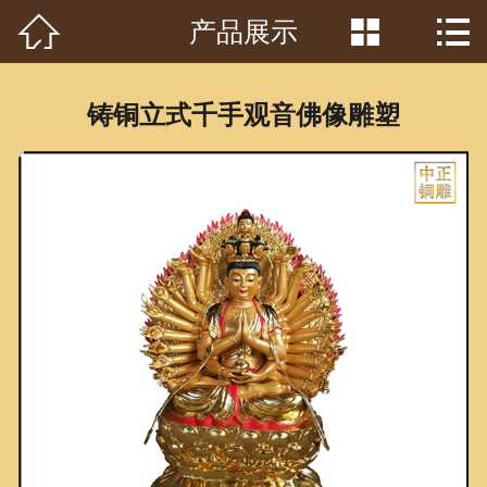



产品展示
首页

关于我们
铸铜立式千手观音佛像雕塑
工程案例
产品中心
客户见证
常识问答
新闻资讯
荣誉资质
泥塑鉴赏