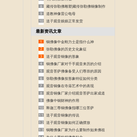
藏传弥勒佛雕塑|藏传弥勒佛铜像制作
道教神像雷公电母
送子观音娘娘正常发货
最新资讯文章
铜佛像中金刚力士是指什么神
弥勒佛像的历史文化象征
送子观音铜像的形象
铜佛像厂家对千手观音来历的介绍
观音菩萨佛像备受人们尊崇的原因
弥勒佛佛像按形象特征如何分类
观音铜像在寺庙艺术中的表现
观音铜像厂家介绍观音菩萨出家成道
的故事
佛像中铜财神的作用
释迦三尊铜佛像指哪三位菩萨
送子观音铜像的传说
送子观音铜像如何正确摆放
铜雕佛像厂家为什么要制作如来佛祖