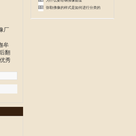
呢
为什么要给铜佛像贴金
弥勒佛像的样式是如何进行分类的
像厂
迦牟
后翻
优秀