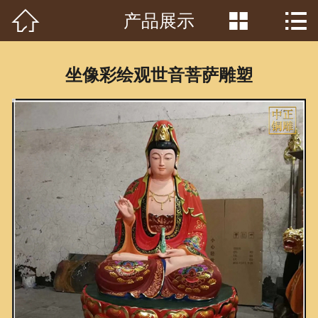



产品展示
首页

关于我们
坐像彩绘观世音菩萨雕塑
工程案例
产品中心
客户见证
常识问答
新闻资讯
荣誉资质
泥塑鉴赏