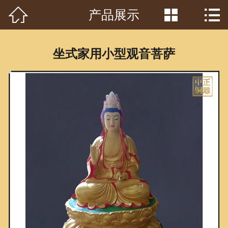



产品展示
首页

关于我们
坐式家用小型观音菩萨
工程案例
产品中心
客户见证
常识问答
新闻资讯
荣誉资质
泥塑鉴赏