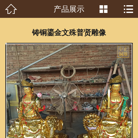



产品展示
首页

关于我们
铸铜鎏金文殊普贤雕像
工程案例
产品中心
客户见证
常识问答
新闻资讯
荣誉资质
泥塑鉴赏