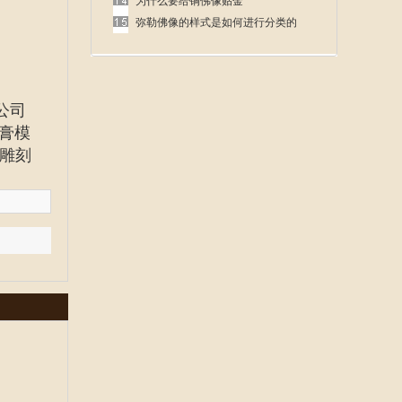
呢
为什么要给铜佛像贴金
弥勒佛像的样式是如何进行分类的
公司
膏模
雕刻