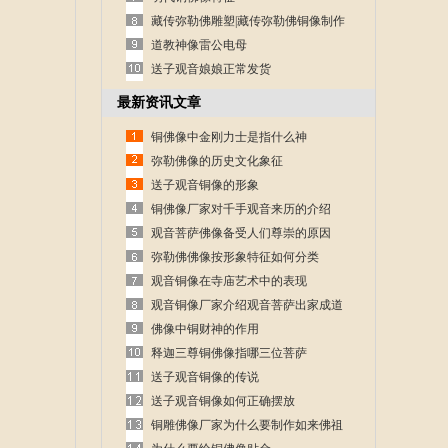
藏传弥勒佛雕塑|藏传弥勒佛铜像制作
道教神像雷公电母
送子观音娘娘正常发货
最新资讯文章
铜佛像中金刚力士是指什么神
弥勒佛像的历史文化象征
送子观音铜像的形象
铜佛像厂家对千手观音来历的介绍
观音菩萨佛像备受人们尊崇的原因
弥勒佛佛像按形象特征如何分类
观音铜像在寺庙艺术中的表现
观音铜像厂家介绍观音菩萨出家成道
的故事
佛像中铜财神的作用
释迦三尊铜佛像指哪三位菩萨
送子观音铜像的传说
送子观音铜像如何正确摆放
铜雕佛像厂家为什么要制作如来佛祖