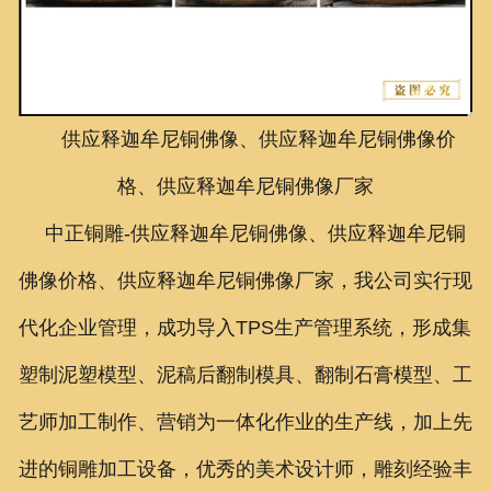
联系我们
供应释迦牟尼铜佛像、供应释迦牟尼铜佛像价
格、供应释迦牟尼铜佛像厂家
中正铜雕-
供应释迦牟尼铜佛像、供应释迦牟尼铜
佛像价格、供应释迦牟尼铜佛像厂家
，我公司实行现
代化企业管理，成功导入TPS生产管理系统，形成集
塑制泥塑模型、泥稿后翻制模具、翻制石膏模型、工
艺师加工制作、营销为一体化作业的生产线，加上先
进的铜雕加工设备，优秀的美术设计师，雕刻经验丰