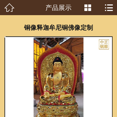



产品展示
首页

关于我们
铜像释迦牟尼铜佛像定制
工程案例
产品中心
客户见证
常识问答
新闻资讯
荣誉资质
泥塑鉴赏