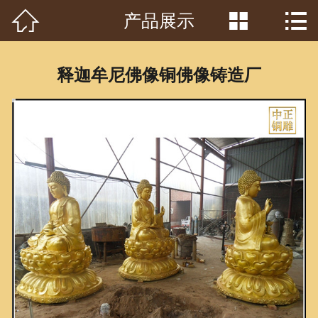



产品展示
首页

关于我们
释迦牟尼佛像铜佛像铸造厂
工程案例
产品中心
客户见证
常识问答
新闻资讯
荣誉资质
泥塑鉴赏