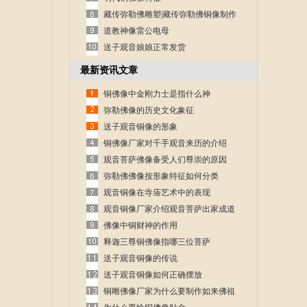
藏传弥勒佛雕塑|藏传弥勒佛铜像制作
道教神像雷公电母
送子观音娘娘正常发货
最新资讯文章
铜佛像中金刚力士是指什么神
弥勒佛像的历史文化象征
送子观音铜像的形象
铜佛像厂家对千手观音来历的介绍
观音菩萨佛像备受人们尊崇的原因
弥勒佛佛像按形象特征如何分类
观音铜像在寺庙艺术中的表现
观音铜像厂家介绍观音菩萨出家成道
的故事
佛像中铜财神的作用
释迦三尊铜佛像指哪三位菩萨
送子观音铜像的传说
送子观音铜像如何正确摆放
铜雕佛像厂家为什么要制作如来佛祖