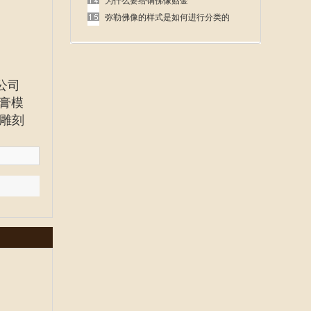
呢
为什么要给铜佛像贴金
弥勒佛像的样式是如何进行分类的
公司
膏模
雕刻