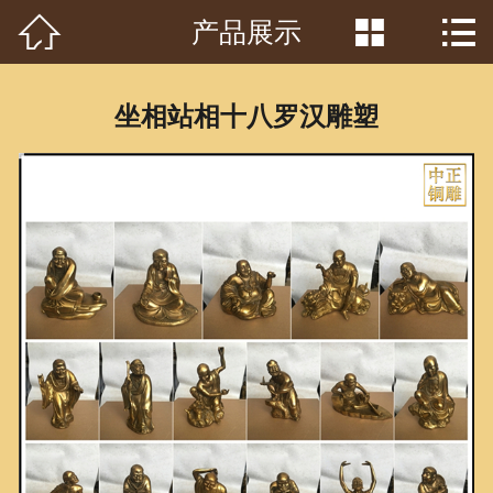



产品展示
首页

关于我们
坐相站相十八罗汉雕塑
工程案例
产品中心
客户见证
常识问答
新闻资讯
荣誉资质
泥塑鉴赏