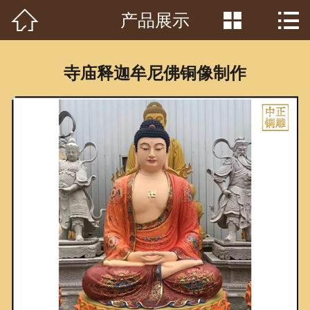



产品展示
首页

关于我们
寺庙释迦牟尼佛铜像制作
工程案例
产品中心
客户见证
常识问答
新闻资讯
荣誉资质
泥塑鉴赏