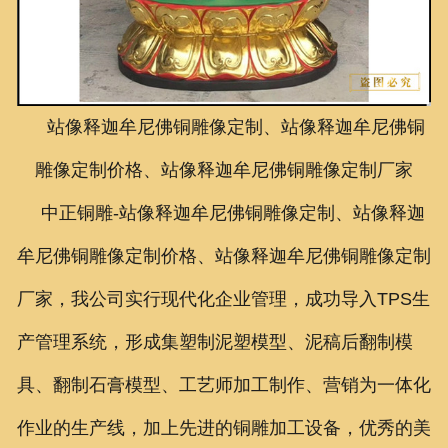
联系我们
站像释迦牟尼佛铜雕像定制、站像释迦牟尼佛铜
雕像定制价格、站像释迦牟尼佛铜雕像定制厂家
中正铜雕-
站像释迦牟尼佛铜雕像定制
、
站像释迦
牟尼佛铜雕像定制
价格、
站像释迦牟尼佛铜雕像定制
厂家
，我公司实行现代化企业管理，成功导入TPS生
产管理系统，形成集塑制泥塑模型、泥稿后翻制模
具、翻制石膏模型、工艺师加工制作、营销为一体化
作业的生产线，加上先进的铜雕加工设备，优秀的美