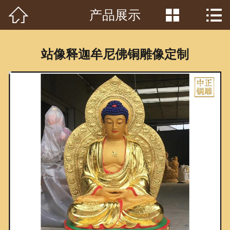



产品展示
首页

关于我们
站像释迦牟尼佛铜雕像定制
工程案例
产品中心
客户见证
常识问答
新闻资讯
荣誉资质
泥塑鉴赏