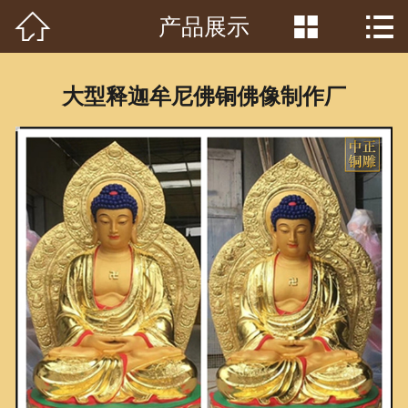



产品展示
首页

关于我们
大型释迦牟尼佛铜佛像制作厂
工程案例
产品中心
客户见证
常识问答
新闻资讯
荣誉资质
泥塑鉴赏