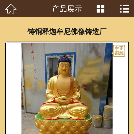



产品展示
首页

关于我们
铸铜释迦牟尼佛像铸造厂
工程案例
产品中心
客户见证
常识问答
新闻资讯
荣誉资质
泥塑鉴赏