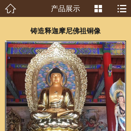



产品展示
首页

关于我们
铸造释迦摩尼佛祖铜像
工程案例
产品中心
客户见证
常识问答
新闻资讯
荣誉资质
泥塑鉴赏