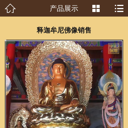



产品展示
首页

关于我们
释迦牟尼佛像销售
工程案例
产品中心
客户见证
常识问答
新闻资讯
荣誉资质
泥塑鉴赏