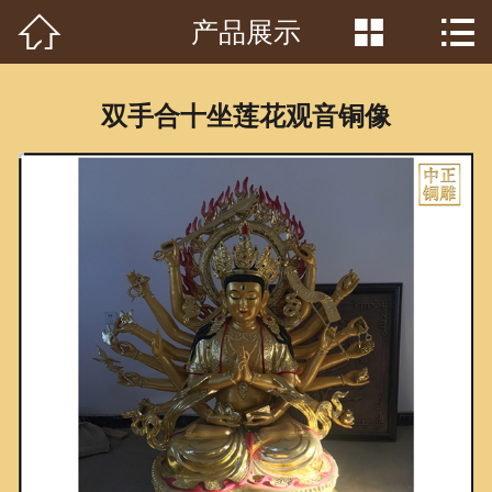



产品展示
首页

关于我们
双手合十坐莲花观音铜像
工程案例
产品中心
客户见证
常识问答
新闻资讯
荣誉资质
泥塑鉴赏