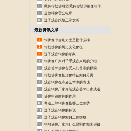
藏传弥勒佛雕塑|藏传弥勒佛铜像制作
道教神像雷公电母
送子观音娘娘正常发货
最新资讯文章
铜佛像中金刚力士是指什么神
弥勒佛像的历史文化象征
送子观音铜像的形象
铜佛像厂家对千手观音来历的介绍
观音菩萨佛像备受人们尊崇的原因
弥勒佛佛像按形象特征如何分类
观音铜像在寺庙艺术中的表现
观音铜像厂家介绍观音菩萨出家成道
的故事
佛像中铜财神的作用
释迦三尊铜佛像指哪三位菩萨
送子观音铜像的传说
送子观音铜像如何正确摆放
铜雕佛像厂家为什么要制作如来佛祖