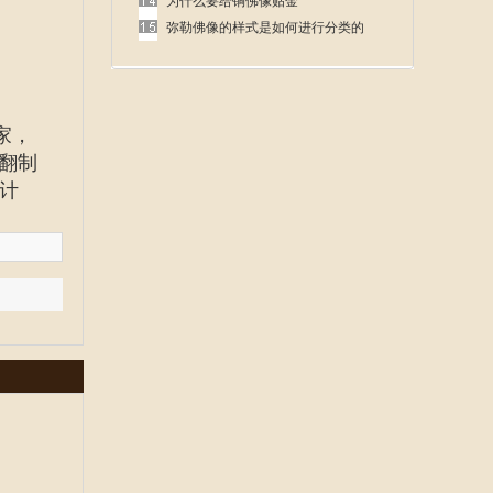
呢
为什么要给铜佛像贴金
弥勒佛像的样式是如何进行分类的
家
，
翻制
计