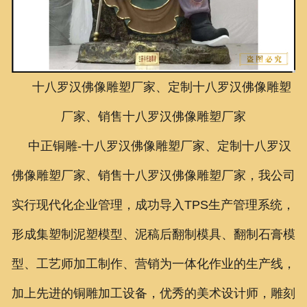
联系我们
十八罗汉佛像雕塑厂家、定制十八罗汉佛像雕塑
厂家、销售十八罗汉佛像雕塑厂家
中正铜雕-
十八罗汉佛像雕塑厂家
、定制
十八罗汉
佛像雕塑厂家
、销售
十八罗汉佛像雕塑厂家
，我公司
实行现代化企业管理，成功导入TPS生产管理系统，
形成集塑制泥塑模型、泥稿后翻制模具、翻制石膏模
型、工艺师加工制作、营销为一体化作业的生产线，
加上先进的铜雕加工设备，优秀的美术设计师，雕刻