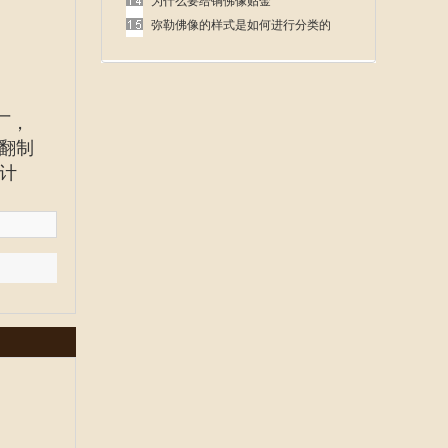
呢
为什么要给铜佛像贴金
弥勒佛像的样式是如何进行分类的
厂
，
翻制
计