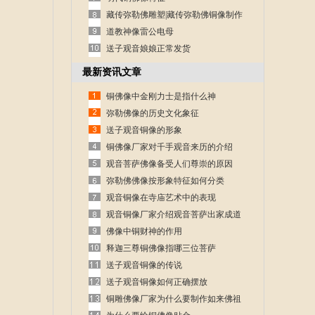
藏传弥勒佛雕塑|藏传弥勒佛铜像制作
道教神像雷公电母
送子观音娘娘正常发货
最新资讯文章
铜佛像中金刚力士是指什么神
弥勒佛像的历史文化象征
送子观音铜像的形象
铜佛像厂家对千手观音来历的介绍
观音菩萨佛像备受人们尊崇的原因
弥勒佛佛像按形象特征如何分类
观音铜像在寺庙艺术中的表现
观音铜像厂家介绍观音菩萨出家成道
的故事
佛像中铜财神的作用
释迦三尊铜佛像指哪三位菩萨
送子观音铜像的传说
送子观音铜像如何正确摆放
铜雕佛像厂家为什么要制作如来佛祖