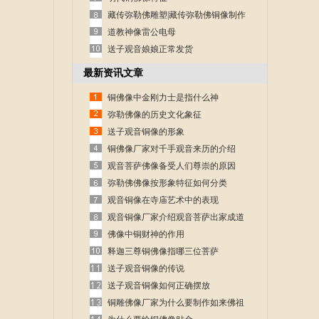
藏传弥勒佛雕塑|藏传弥勒佛铜像制作
道教神像雷公电母
送子观音娘娘正常发货
最新资讯文章
铜佛像中金刚力士是指什么神
弥勒佛像的历史文化象征
送子观音铜像的形象
铜佛像厂家对千手观音来历的介绍
观音菩萨佛像备受人们尊崇的原因
弥勒佛佛像按形象特征如何分类
观音铜像在寺庙艺术中的表现
观音铜像厂家介绍观音菩萨出家成道
的故事
佛像中铜财神的作用
释迦三尊铜佛像指哪三位菩萨
送子观音铜像的传说
送子观音铜像如何正确摆放
铜雕佛像厂家为什么要制作如来佛祖