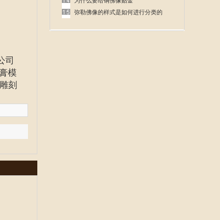
呢
为什么要给铜佛像贴金
弥勒佛像的样式是如何进行分类的
公司
膏模
雕刻