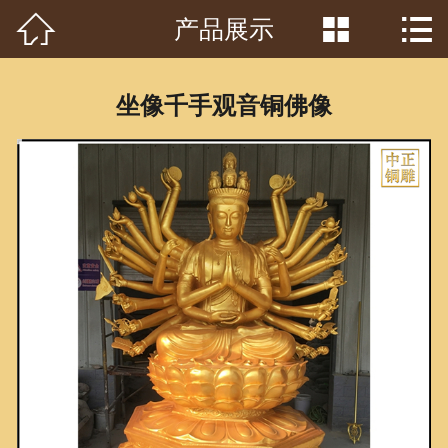



产品展示
首页

关于我们
坐像千手观音铜佛像
工程案例
产品中心
客户见证
常识问答
新闻资讯
荣誉资质
泥塑鉴赏