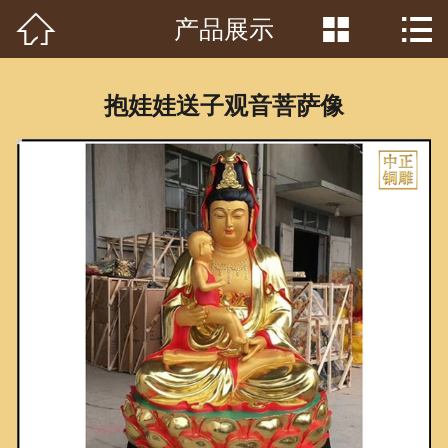



产品展示
首页

关于我们
抱娃娃送子观音菩萨像
工程案例
产品中心
客户见证
常识问答
新闻资讯
荣誉资质
泥塑鉴赏