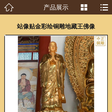



产品展示
首页

关于我们
站像贴金彩绘铜雕地藏王佛像
工程案例
产品中心
客户见证
常识问答
新闻资讯
荣誉资质
泥塑鉴赏