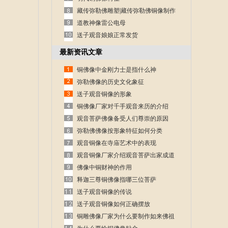
藏传弥勒佛雕塑|藏传弥勒佛铜像制作
道教神像雷公电母
送子观音娘娘正常发货
最新资讯文章
铜佛像中金刚力士是指什么神
弥勒佛像的历史文化象征
送子观音铜像的形象
铜佛像厂家对千手观音来历的介绍
观音菩萨佛像备受人们尊崇的原因
弥勒佛佛像按形象特征如何分类
观音铜像在寺庙艺术中的表现
观音铜像厂家介绍观音菩萨出家成道
的故事
佛像中铜财神的作用
释迦三尊铜佛像指哪三位菩萨
送子观音铜像的传说
送子观音铜像如何正确摆放
铜雕佛像厂家为什么要制作如来佛祖