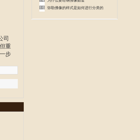
呢
为什么要给铜佛像贴金
弥勒佛像的样式是如何进行分类的
公司
但重
一步