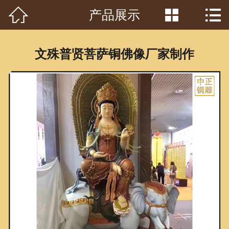



产品展示
首页

关于我们
文殊普贤菩萨铜佛像厂家制作
工程案例
产品中心
客户见证
常识问答
新闻资讯
荣誉资质
泥塑鉴赏