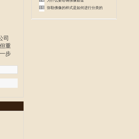
呢
为什么要给铜佛像贴金
弥勒佛像的样式是如何进行分类的
公司
但重
一步