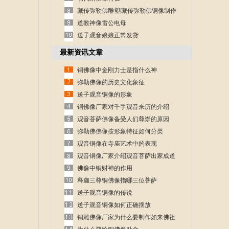
藏传弥勒佛雕塑|藏传弥勒佛铜像制作
道教神像雷公电母
送子观音娘娘正常发货
最新资讯文章
铜佛像中金刚力士是指什么神
弥勒佛像的历史文化象征
送子观音铜像的形象
铜佛像厂家对千手观音来历的介绍
观音菩萨佛像备受人们尊崇的原因
弥勒佛佛像按形象特征如何分类
观音铜像在寺庙艺术中的表现
观音铜像厂家介绍观音菩萨出家成道
的故事
佛像中铜财神的作用
释迦三尊铜佛像指哪三位菩萨
送子观音铜像的传说
送子观音铜像如何正确摆放
铜雕佛像厂家为什么要制作如来佛祖