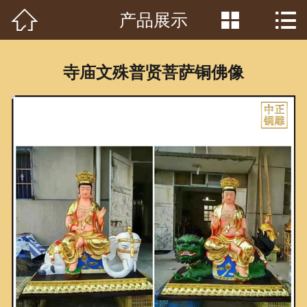



产品展示
首页

关于我们
寺庙文殊普贤菩萨铜佛像
工程案例
产品中心
客户见证
常识问答
新闻资讯
荣誉资质
泥塑鉴赏