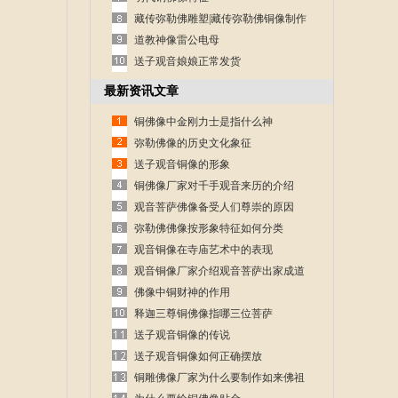
藏传弥勒佛雕塑|藏传弥勒佛铜像制作
道教神像雷公电母
送子观音娘娘正常发货
最新资讯文章
铜佛像中金刚力士是指什么神
弥勒佛像的历史文化象征
送子观音铜像的形象
铜佛像厂家对千手观音来历的介绍
观音菩萨佛像备受人们尊崇的原因
弥勒佛佛像按形象特征如何分类
观音铜像在寺庙艺术中的表现
观音铜像厂家介绍观音菩萨出家成道
的故事
佛像中铜财神的作用
释迦三尊铜佛像指哪三位菩萨
送子观音铜像的传说
送子观音铜像如何正确摆放
铜雕佛像厂家为什么要制作如来佛祖