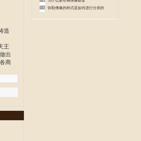
呢
为什么要给铜佛像贴金
弥勒佛像的样式是如何进行分类的
铸造
天王
做出
各商