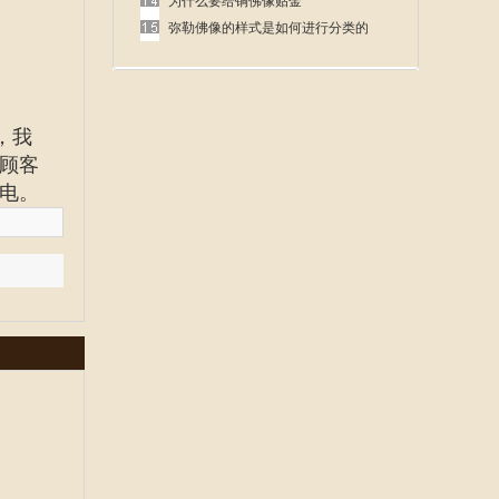
呢
为什么要给铜佛像贴金
弥勒佛像的样式是如何进行分类的
，我
顾客
电。