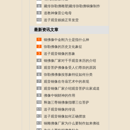
藏传弥勒佛雕塑|藏传弥勒佛铜像制作
道教神像雷公电母
送子观音娘娘正常发货
最新资讯文章
铜佛像中金刚力士是指什么神
弥勒佛像的历史文化象征
送子观音铜像的形象
铜佛像厂家对千手观音来历的介绍
观音菩萨佛像备受人们尊崇的原因
弥勒佛佛像按形象特征如何分类
观音铜像在寺庙艺术中的表现
观音铜像厂家介绍观音菩萨出家成道
的故事
佛像中铜财神的作用
释迦三尊铜佛像指哪三位菩萨
送子观音铜像的传说
送子观音铜像如何正确摆放
铜雕佛像厂家为什么要制作如来佛祖