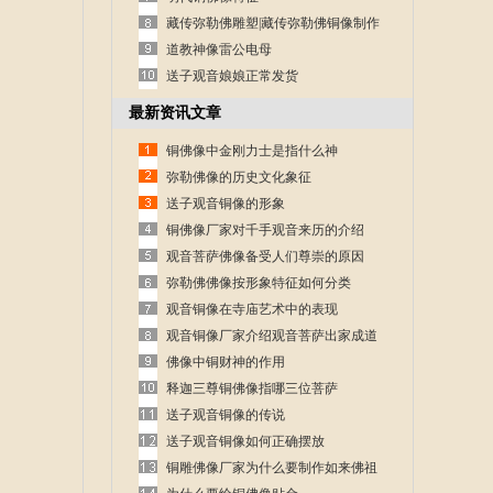
藏传弥勒佛雕塑|藏传弥勒佛铜像制作
道教神像雷公电母
送子观音娘娘正常发货
最新资讯文章
铜佛像中金刚力士是指什么神
弥勒佛像的历史文化象征
送子观音铜像的形象
铜佛像厂家对千手观音来历的介绍
观音菩萨佛像备受人们尊崇的原因
弥勒佛佛像按形象特征如何分类
观音铜像在寺庙艺术中的表现
观音铜像厂家介绍观音菩萨出家成道
的故事
佛像中铜财神的作用
释迦三尊铜佛像指哪三位菩萨
送子观音铜像的传说
送子观音铜像如何正确摆放
铜雕佛像厂家为什么要制作如来佛祖