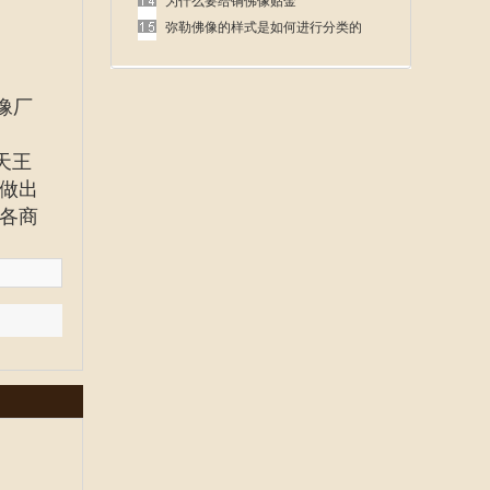
呢
为什么要给铜佛像贴金
弥勒佛像的样式是如何进行分类的
像厂
天王
做出
各商