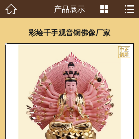



产品展示
首页

关于我们
彩绘千手观音铜佛像厂家
工程案例
产品中心
客户见证
常识问答
新闻资讯
荣誉资质
泥塑鉴赏