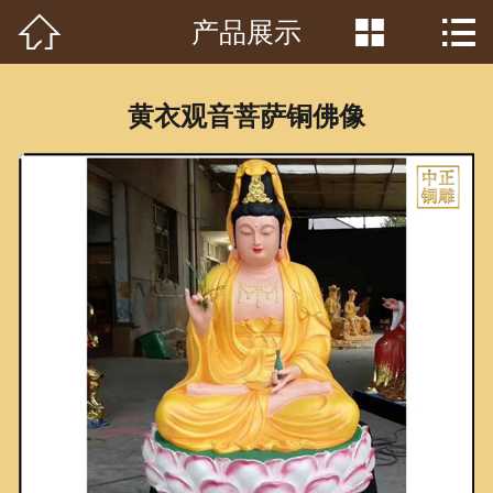



产品展示
首页

关于我们
黄衣观音菩萨铜佛像
工程案例
产品中心
客户见证
常识问答
新闻资讯
荣誉资质
泥塑鉴赏