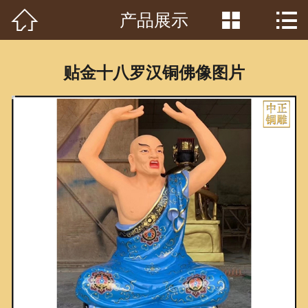



产品展示
首页

关于我们
贴金十八罗汉铜佛像图片
工程案例
产品中心
客户见证
常识问答
新闻资讯
荣誉资质
泥塑鉴赏