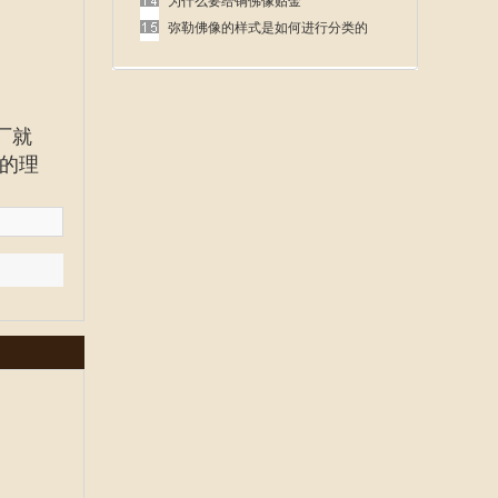
呢
为什么要给铜佛像贴金
弥勒佛像的样式是如何进行分类的
厂就
的理