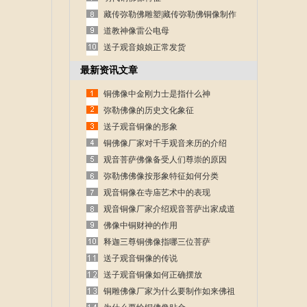
藏传弥勒佛雕塑|藏传弥勒佛铜像制作
道教神像雷公电母
送子观音娘娘正常发货
最新资讯文章
铜佛像中金刚力士是指什么神
弥勒佛像的历史文化象征
送子观音铜像的形象
铜佛像厂家对千手观音来历的介绍
观音菩萨佛像备受人们尊崇的原因
弥勒佛佛像按形象特征如何分类
观音铜像在寺庙艺术中的表现
观音铜像厂家介绍观音菩萨出家成道
的故事
佛像中铜财神的作用
释迦三尊铜佛像指哪三位菩萨
送子观音铜像的传说
送子观音铜像如何正确摆放
铜雕佛像厂家为什么要制作如来佛祖