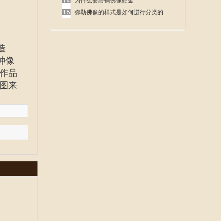
呢
为什么要给铜佛像贴金
弥勒佛像的样式是如何进行分类的
造
神像
作品
图来