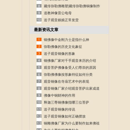
藏传弥勒佛雕塑|藏传弥勒佛铜像制作
道教神像雷公电母
送子观音娘娘正常发货
最新资讯文章
铜佛像中金刚力士是指什么神
弥勒佛像的历史文化象征
送子观音铜像的形象
铜佛像厂家对千手观音来历的介绍
观音菩萨佛像备受人们尊崇的原因
弥勒佛佛像按形象特征如何分类
观音铜像在寺庙艺术中的表现
观音铜像厂家介绍观音菩萨出家成道
的故事
佛像中铜财神的作用
释迦三尊铜佛像指哪三位菩萨
送子观音铜像的传说
送子观音铜像如何正确摆放
铜雕佛像厂家为什么要制作如来佛祖