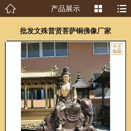



产品展示
首页

关于我们
批发文殊普贤菩萨铜佛像厂家
工程案例
产品中心
客户见证
常识问答
新闻资讯
荣誉资质
泥塑鉴赏