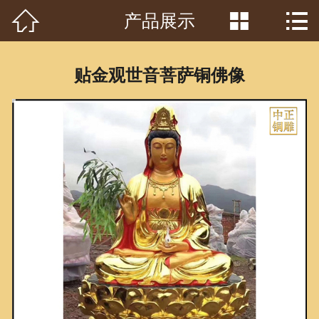



产品展示
首页

关于我们
贴金观世音菩萨铜佛像
工程案例
产品中心
客户见证
常识问答
新闻资讯
荣誉资质
泥塑鉴赏