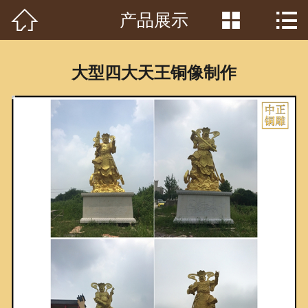



产品展示
首页

关于我们
大型四大天王铜像制作
工程案例
产品中心
客户见证
常识问答
新闻资讯
荣誉资质
泥塑鉴赏